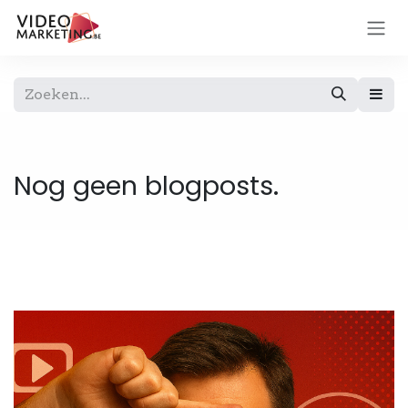
Overslaan naar inhoud
Nog geen blogposts.