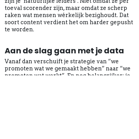
zijn je ‘natuurlijke leiders’. Niet omdat ze per
toeval scorender zijn, maar omdat ze scherp
raken wat mensen wérkelijk bezighoudt. Dat
soort content verdient het om harder gepusht
te worden.
Aan de slag gaan met je data
Vanaf dan verschuift je strategie van “we
promoten wat we gemaakt hebben” naar “we
promoten wat werkt”. En nog belangrijker: je
koppelt je promoties aan je bedrijfsdoelen,
niet aan losse posts. Je denkt in thema’s of
diensten — per maand of per kwartaal. Wat
wil je nu in de markt sterker zetten? Welke
bottleneck in het bedrijf moet aangepakt
worden? Je selecteert vervolgens de content
die dat verhaal het krachtigst vertelt,
gebaseerd op de data die je eerder hebt