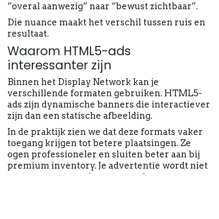
“overal aanwezig” naar “bewust zichtbaar”.
Die nuance maakt het verschil tussen ruis en
resultaat.
Waarom HTML5-ads
interessanter zijn
Binnen het Display Network kan je
verschillende formaten gebruiken. HTML5-
ads zijn dynamische banners die interactiever
zijn dan een statische afbeelding.
In de praktijk zien we dat deze formats vaker
toegang krijgen tot betere plaatsingen. Ze
ogen professioneler en sluiten beter aan bij
premium inventory. Je advertentie wordt niet
zomaar ergens onderaan een obscure app
geduwd.
Dat betekent niet dat het automatisch
rendeert. Maar het verhoogt de kans dat je op